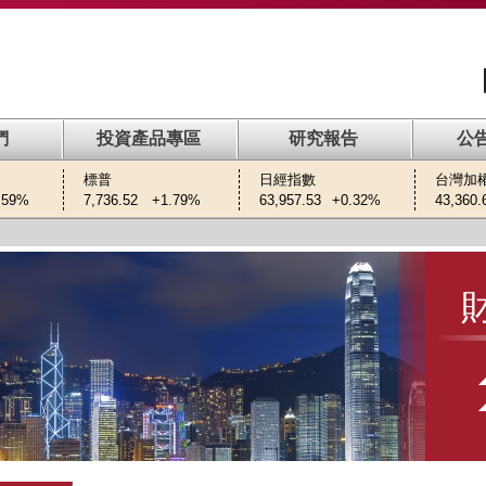
們
投資產品專區
研究報告
公告
標普
日經指數
台灣加
.59%
7,736.52
+1.79%
63,957.53
+0.32%
43,360.