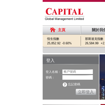
主頁
關於我
恆生指數
那斯達克指數
25,852.92
-0.60%
26,584.99
+2
登入
登入名稱：
密碼：
忘記密碼
立即登入